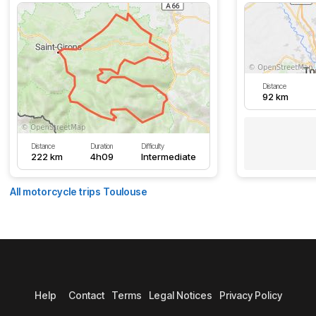
Distance
92 km
Distance
Duration
Difficulty
222 km
4h09
Intermediate
All motorcycle trips Toulouse
Help
Contact
Terms
Legal Notices
Privacy Policy