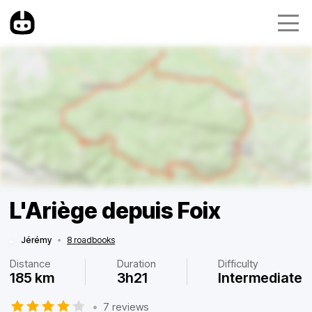
L'Ariège depuis Foix
Jérémy
•
8 roadbooks
Distance
Duration
Difficulty
185 km
3h21
Intermediate
•
7 reviews