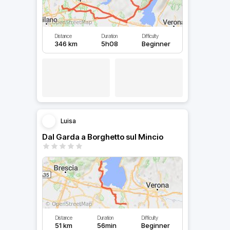
Distance
Duration
Difficulty
346 km
5h08
Beginner
Luisa
Dal Garda a Borghetto sul Mincio
Distance
Duration
Difficulty
51 km
56min
Beginner