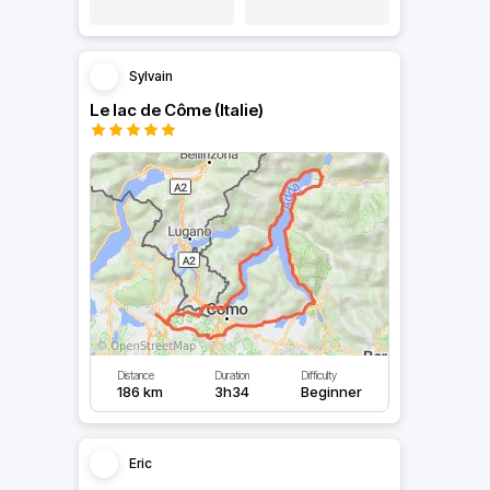
Sylvain
Le lac de Côme (Italie)
Distance
Duration
Difficulty
186 km
3h34
Beginner
Eric