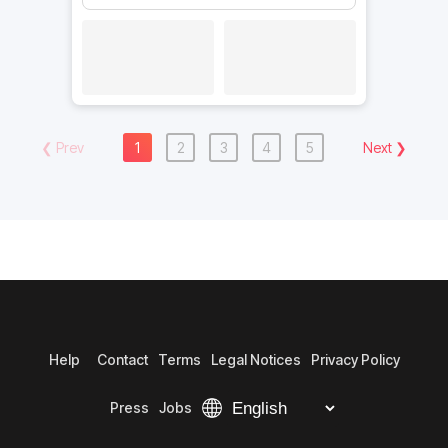
❮
Prev
1
2
3
4
5
Next
❯
Help
Contact
Terms
Legal Notices
Privacy Policy
Press
Jobs