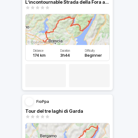
L’incontournable Strada della Fora au lac de Garde
Distance
Duration
Difficulty
174 km
3h44
Beginner
FioPpa
Tour del tre laghi di Garda