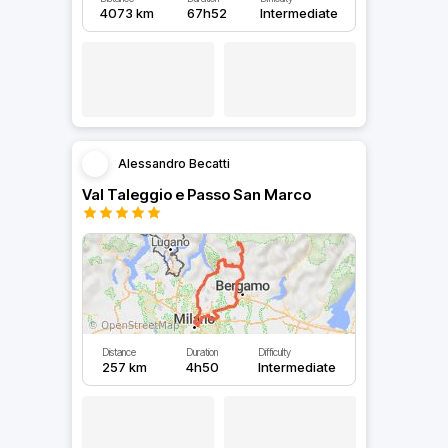
4073 km
67h52
Intermediate
Alessandro Becatti
Val Taleggio e Passo San Marco
Distance
Duration
Difficulty
257 km
4h50
Intermediate