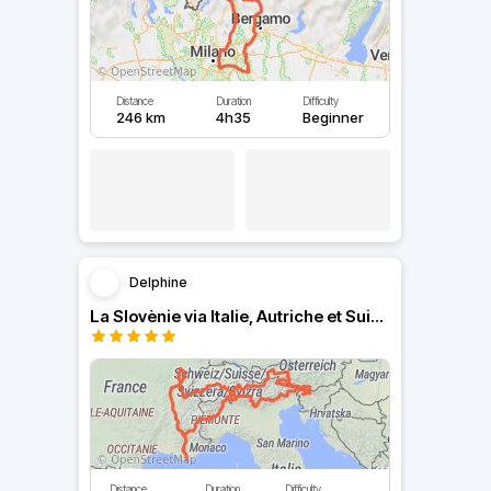
Distance
Duration
Difficulty
246 km
4h35
Beginner
Delphine
La Slovènie via Italie, Autriche et Suisse
Distance
Duration
Difficulty