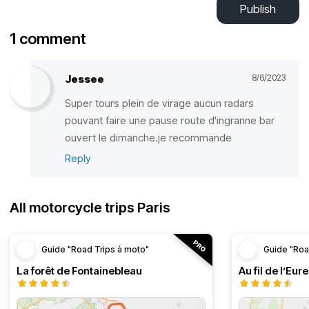
Publish
1 comment
Jessee
8/6/2023
Super tours plein de virage aucun radars
pouvant faire une pause route d'ingranne bar
ouvert le dimanche.je recommande
Reply
All motorcycle trips Paris
Guide "Road Trips à moto"
Guide "Roa
La forêt de Fontainebleau
Au fil de l’Eure