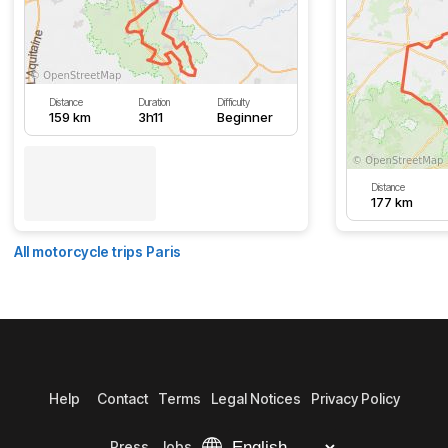
Distance
Duration
Difficulty
159 km
3h11
Beginner
Distance
177 km
All motorcycle trips Paris
Help
Contact
Terms
Legal Notices
Privacy Policy
Press
Jobs