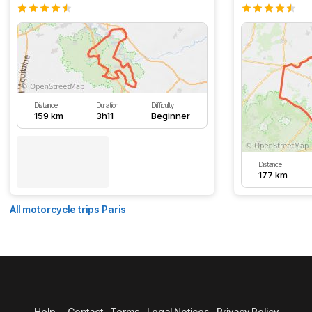
Distance
Duration
Difficulty
159 km
3h11
Beginner
Distance
177 km
All motorcycle trips Paris
Help
Contact
Terms
Legal Notices
Privacy Policy