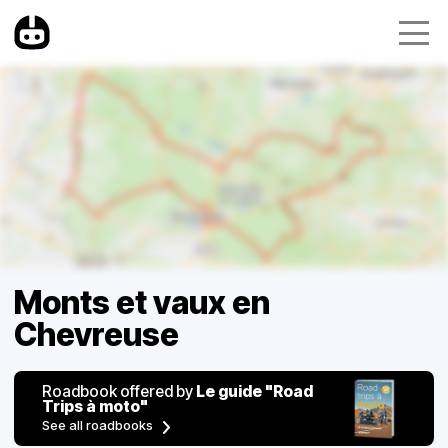
Monts et vaux en
Chevreuse
Roadbook offered by
Le guide "Road
Trips à moto"
See all roadbooks