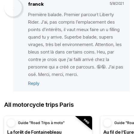
franck
5/8/2021
Première balade. Premier parcourt Liberty
Rider. J’ai, pas compris l’emplacement des
points d’intérêts, il vaut mieux faire un u filling
quand tu y arrive. Superbe balade, supers
virages, très bel environnement. Attention, les
bleus sont là dans certains coins. Heu, par
contre je crois que j’ai failli arrivé chez la
personne qui a créé ce parcours. 🤪🤪. J’ai pas
osé. Merci, merci, merci.
Reply
All motorcycle trips Paris
Guide "Road Trips à moto"
Guide "Roa
La forêt de Fontainebleau
Au fil de l’Eure