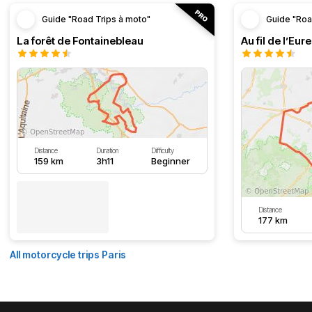
Guide "Road Trips à moto"
Guide "Roa
La forêt de Fontainebleau
Au fil de l’Eure
Distance
Duration
Difficulty
159 km
3h11
Beginner
Distance
177 km
All motorcycle trips Paris