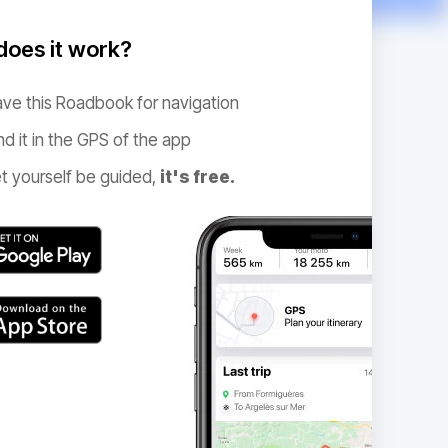
oes it work?
ve this Roadbook for navigation
nd it in the GPS of the app
t yourself be guided,
it's free.