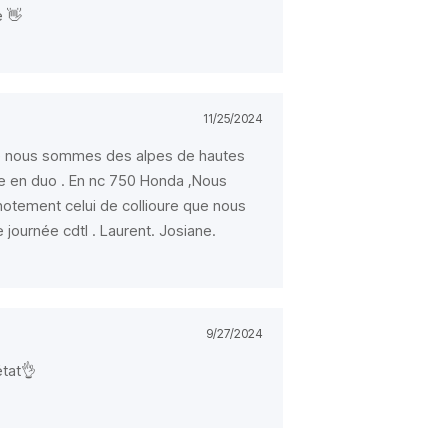
e 👋
11/25/2024
age nous sommes des alpes de hautes
 en duo . En nc 750 Honda ,Nous
notement celui de collioure que nous
 journée cdtl . Laurent. Josiane.
9/27/2024
état👌