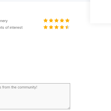
nery
nts of interest