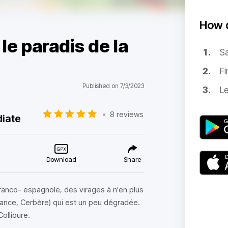
How d
le paradis de la
Sa
Fi
Published on 7/3/2023
Le
•
8 reviews
diate
Download
Share
 Franco- espagnole, des virages à n'en plus
 France, Cerbère) qui est un peu dégradée.
ollioure.