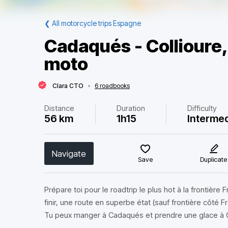
❮
All motorcycle trips Espagne
Cadaqués - Collioure, 
moto
Clara CTO
•
6 roadbooks
Distance
Duration
Difficulty
56 km
1h15
Interme
Navigate
Save
Duplicate
Prépare toi pour le roadtrip le plus hot à la frontière
finir, une route en superbe état (sauf frontière côté
Tu peux manger à Cadaqués et prendre une glace à C