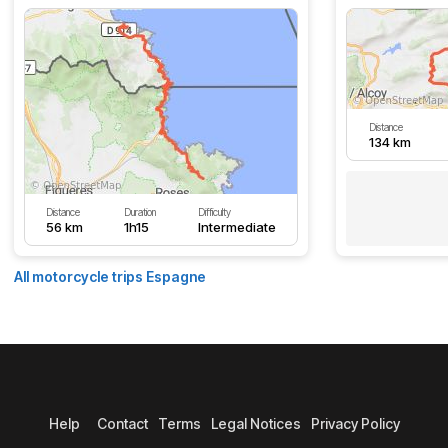
Distance
134 km
Distance
Duration
Difficulty
56 km
1h15
Intermediate
All motorcycle trips Espagne
Help
Contact
Terms
Legal Notices
Privacy Policy