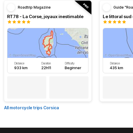
Roadtrip Magazine
Guide "Roa
RT78 - La Corse, joyaux inestimable
Le littoral sud
Distance
Duration
Difficulty
Distance
933 km
22h11
Beginner
435 km
All motorcycle trips Corsica