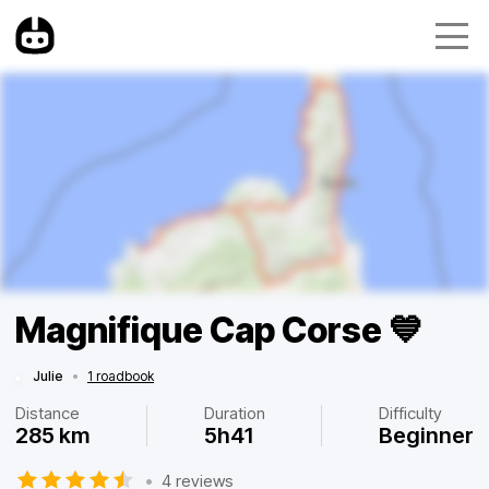
Magnifique Cap Corse 💙
Julie
•
1 roadbook
Distance
Duration
Difficulty
285 km
5h41
Beginner
•
4 reviews