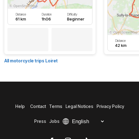
Distance
Duration
Difficulty
61 km
1h06
Beginner
Distance
42 km
All motorcycle trips Loiret
Help
Contact
Terms
Legal Notices
Privacy Policy
Press
Jobs