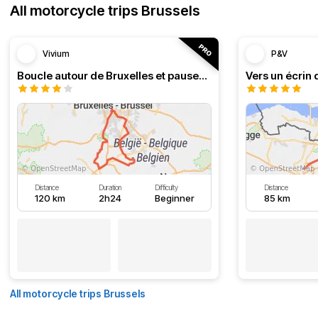
All motorcycle trips Brussels
Vivium
P&V
Boucle autour de Bruxelles et pauses au bord de l'eau
Vers un écrin 
Distance
Duration
Difficulty
Distance
120 km
2h24
Beginner
85 km
All motorcycle trips Brussels