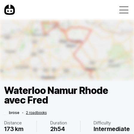
Waterloo Namur Rhode
avec Fred
brose
•
2 roadbooks
Distance
Duration
Difficulty
173 km
2h54
Intermediate