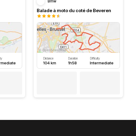
Bmw
Balade à moto du coté de Beveren
lty
Distance
Duration
Difficulty
ermediate
104 km
1h58
Intermediate