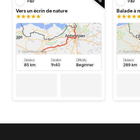
P&V
P&V
Vers un écrin de nature
Distance
Duration
Difficulty
Distance
85 km
1h40
Beginner
289 km