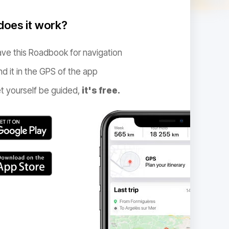
oes it work?
ve this Roadbook for navigation
nd it in the GPS of the app
t yourself be guided,
it's free.