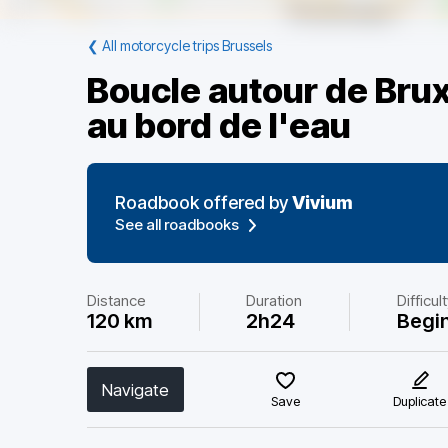
❮
All motorcycle trips Brussels
Boucle autour de Brux
au bord de l'eau
Roadbook offered by
Vivium
See all roadbooks
Distance
Duration
Difficul
120 km
2h24
Begi
Navigate
Save
Duplicate