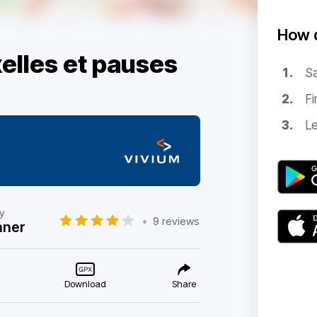
How d
elles et pauses
Sa
Fi
Le
ty
•
9 reviews
nner
Download
Share