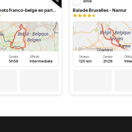
Bmw
Balade à moto franco-belge en partant de Bruxelles
Balade Bruxelles - Namur
Duration
Difficulty
Distance
Duration
Difficu
5h59
Intermediate
120 km
2h26
Int