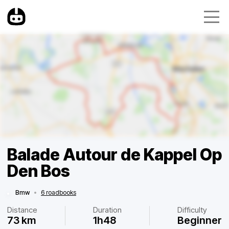
Balade Autour de Kappel Op
Den Bos
Bmw
•
6 roadbooks
Distance
Duration
Difficulty
73 km
1h48
Beginner