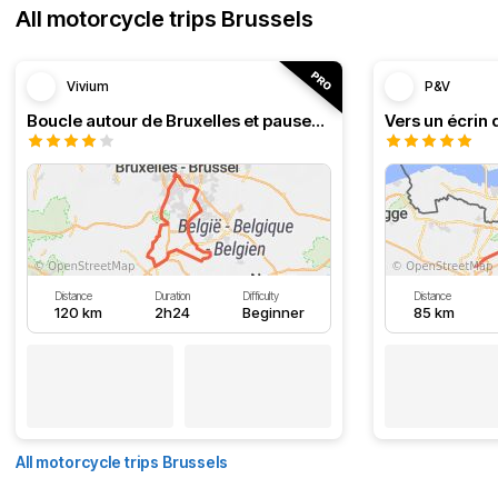
All motorcycle trips Brussels
Vivium
P&V
Boucle autour de Bruxelles et pauses au bord de l'eau
Vers un écrin 
Distance
Duration
Difficulty
Distance
120 km
2h24
Beginner
85 km
All motorcycle trips Brussels