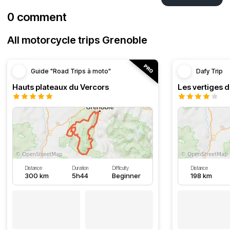
0 comment
All motorcycle trips Grenoble
Guide "Road Trips à moto"
Dafy Trip
Hauts plateaux du Vercors
Les vertiges 
Distance
Duration
Difficulty
Distance
300 km
5h44
Beginner
198 km