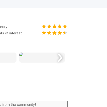
nery
nts of interest