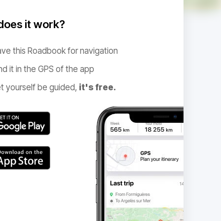
oes it work?
ve this Roadbook for navigation
nd it in the GPS of the app
t yourself be guided,
it's free.