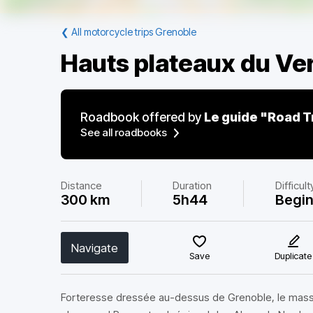
❮
All motorcycle trips Grenoble
Hauts plateaux du Ve
Roadbook offered by
Le guide "Road T
See all roadbooks
Distance
Duration
Difficult
300 km
5h44
Begi
Navigate
Save
Duplicate
Forteresse dressée au-dessus de Grenoble, le massif