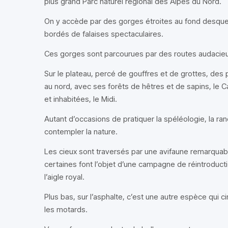
plus grand Parc naturel régional des Alpes du Nord.
On y accède par des gorges étroites au fond desquell
bordés de falaises spectaculaires.
Ces gorges sont parcourues par des routes audacieu
Sur le plateau, percé de gouffres et de grottes, de
au nord, avec ses forêts de hêtres et de sapins, le 
et inhabitées, le Midi.
Autant d’occasions de pratiquer la spéléologie, la r
contempler la nature.
Les cieux sont traversés par une avifaune remarquab
certaines font l’objet d’une campagne de réintroducti
l’aigle royal.
Plus bas, sur l’asphalte, c’est une autre espèce qui ci
les motards.