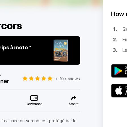
How d
rcors
Sa
Fi
rips à moto"
Le
y
•
10 reviews
nner
Download
Share
 calcaire du Vercors est protégé par le