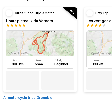
Guide "Road Trips à moto"
Dafy Trip
Hauts plateaux du Vercors
Les vertiges 
Distance
Duration
Difficulty
Distance
300 km
5h44
Beginner
198 km
All motorcycle trips Grenoble