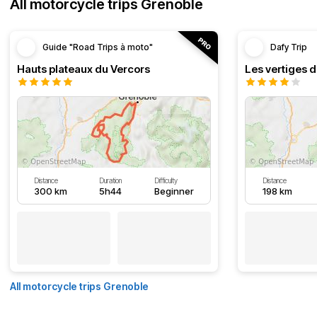
All motorcycle trips Grenoble
Guide "Road Trips à moto"
Dafy Trip
Hauts plateaux du Vercors
Les vertiges 
Distance
Duration
Difficulty
Distance
300 km
5h44
Beginner
198 km
All motorcycle trips Grenoble