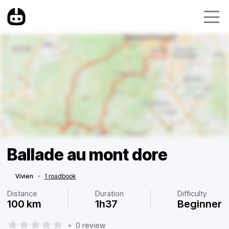
Ballade au mont dore
Vivien
•
1 roadbook
Distance
Duration
Difficulty
100 km
1h37
Beginner
•
0 review