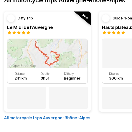
All motorcycle trips Auvergne-Rhône-Alpes
Dafy Trip
Guide "Roa
Le Midi de l'Auvergne
Hauts plateau
Distance
Duration
Difficulty
Distance
241 km
3h51
Beginner
300 km
All motorcycle trips Auvergne-Rhône-Alpes