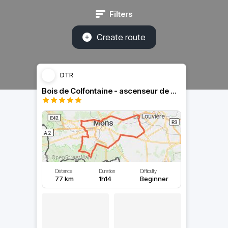
Filters
Create route
DTR
Bois de Colfontaine - ascenseur de Strépy
Distance
Duration
Difficulty
77 km
1h14
Beginner