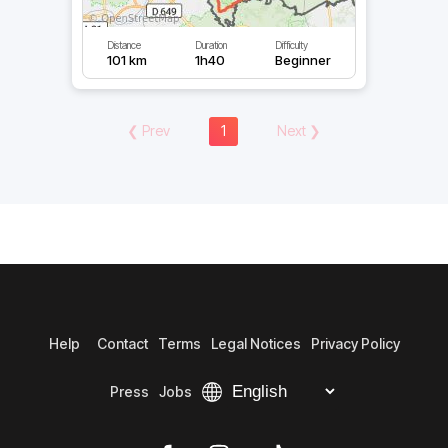
Distance
Duration
Difficulty
101 km
1h40
Beginner
❮
Prev
1
Next
❯
Help
Contact
Terms
Legal Notices
Privacy Policy
Press
Jobs