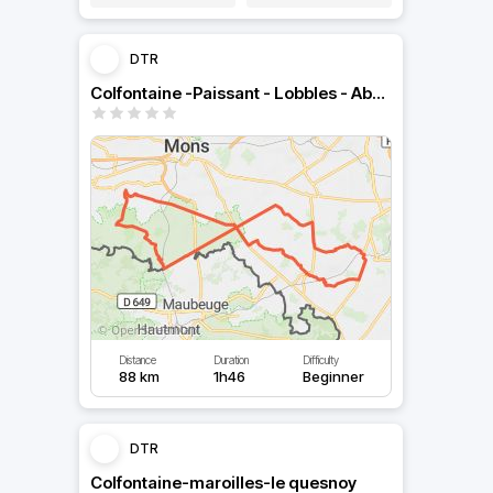
DTR
Colfontaine -Paissant - Lobbles - Abbaye de Bonne Espérance
Distance
Duration
Difficulty
88 km
1h46
Beginner
DTR
Colfontaine-maroilles-le quesnoy