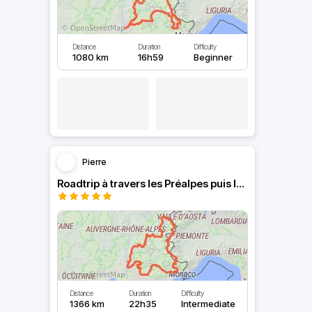
Distance
Duration
Difficulty
1080 km
16h59
Beginner
Pierre
Roadtrip à travers les Préalpes puis les Alpes
Distance
Duration
Difficulty
1366 km
22h35
Intermediate