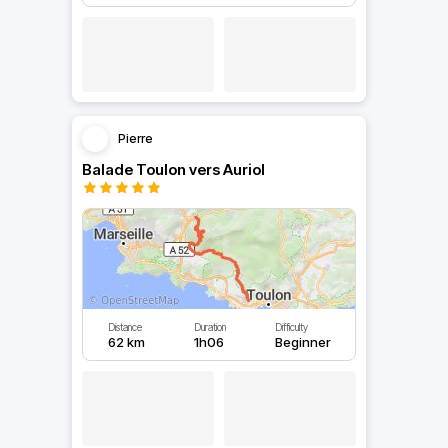
Pierre
Balade Toulon vers Auriol
Distance
Duration
Difficulty
62 km
1h06
Beginner