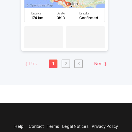
Distance
Duration
Difficulty
174 km
3h13
Confirmed
❮
Prev
1
2
3
Next
❯
Help
Contact
Terms
Legal Notices
Privacy Policy