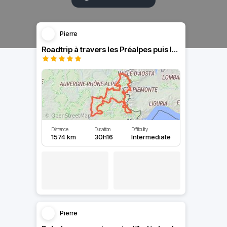
Pierre
Roadtrip à travers les Préalpes puis les Alpes avec offroad
Distance
Duration
Difficulty
1574 km
30h16
Intermediate
Pierre