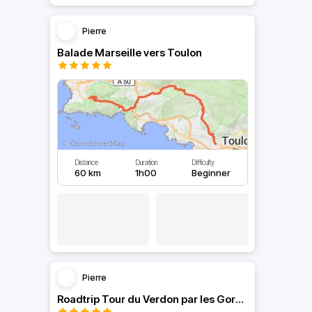
Pierre
Balade Marseille vers Toulon
Distance
Duration
Difficulty
60 km
1h00
Beginner
Pierre
Roadtrip Tour du Verdon par les Gorges depuis Avignon