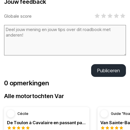
Jouw feedback
Globale score
Publiceren
0 opmerkingen
Alle motortochten Var
Cécile
Guide "Roa
De Toulon à Cavalaire en passant par la côte
Van Sainte-B