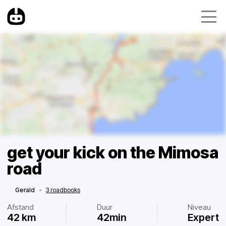
get your kick on the Mimosa
road
Gerald
•
3 roadbooks
Afstand
Duur
Niveau
42 km
42min
Expert