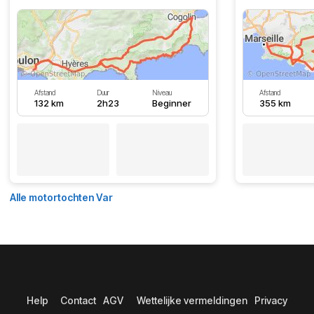
Afstand
Duur
Niveau
Afstand
132 km
2h23
Beginner
355 km
Alle motortochten Var
Help
Contact
AGV
Wettelijke vermeldingen
Privacy