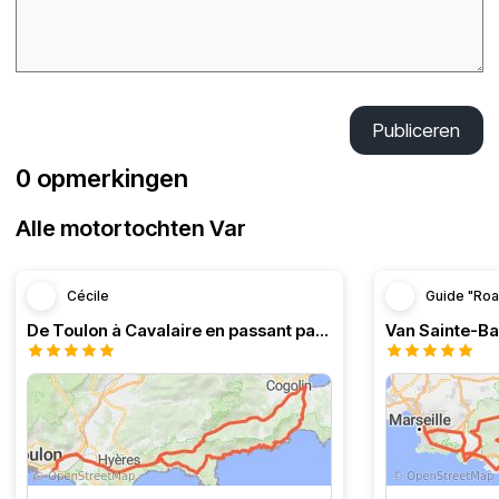
Publiceren
0 opmerkingen
Alle motortochten Var
Cécile
Guide "Roa
De Toulon à Cavalaire en passant par la côte
Van Sainte-B