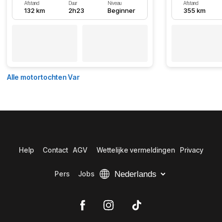
Afstand
Duur
Niveau
Afstand
132 km
2h23
Beginner
355 km
Alle motortochten Var
Help
Contact
AGV
Wettelijke vermeldingen
Privacy
Pers
Jobs