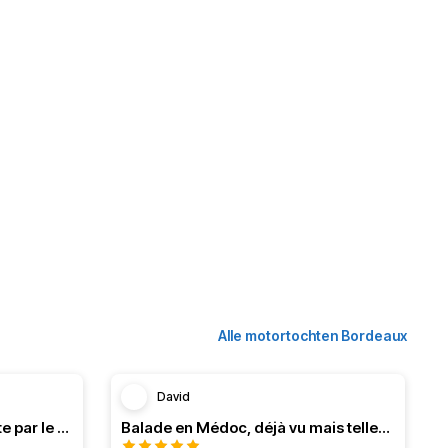
Alle motortochten Bordeaux
David
Boucle par Royan et descente par le Médoc
Balade en Médoc, déjà vu mais tellement agréable