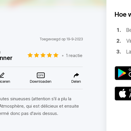
Hoe 
B
Toegevoegd op 19-9-2023
Vi
La
u
•
1 reactie
nner
iceren
Downloaden
Delen
tes sinueuses (attention s'il a plu la
L'Atmosphère, qui est délicieux et ensuite
 fermé donc pas d'avis dessus.