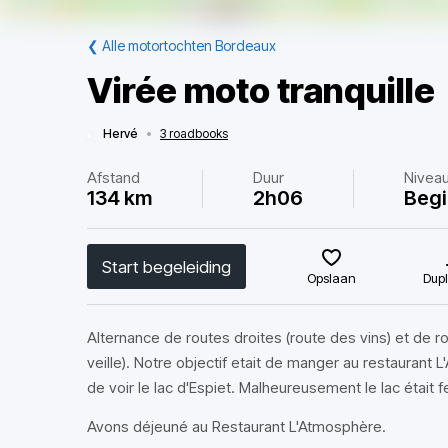
❮
Alle motortochten Bordeaux
Virée moto tranquille
Hervé
•
3 roadbooks
Afstand
Duur
Nivea
134 km
2h06
Begi
Start begeleiding
Opslaan
Dupl
Alternance de routes droites (route des vins) et de rou
veille). Notre objectif etait de manger au restaurant 
de voir le lac d'Espiet. Malheureusement le lac était
Avons déjeuné au Restaurant L'Atmosphère.