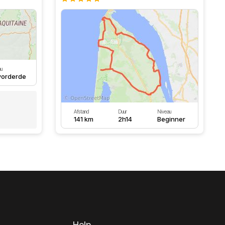
au
orderde
Afstand
Duur
Niveau
141 km
2h14
Beginner