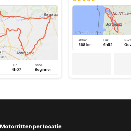
Afstand
Duur
Nive
368 km
6h52
Gev
Duur
Niveau
4h07
Beginner
Motorritten per locatie