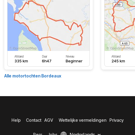
Afstand
Duur
Niveau
Afstand
335 km
6h47
Beginner
245 km
Alle motortochten Bordeaux
Help
Contact
AGV
Wettelijke vermeldingen
Privacy
Pers
Jobs