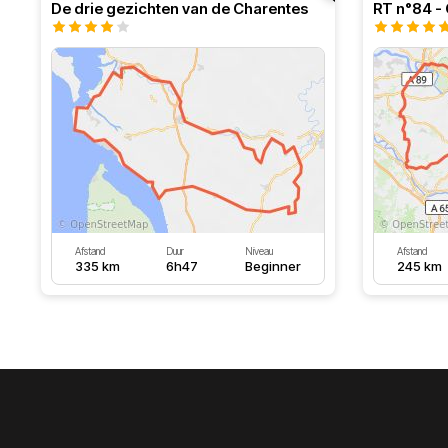
De drie gezichten van de Charentes
Afstand
Duur
Niveau
Afstand
335 km
6h47
Beginner
245 km