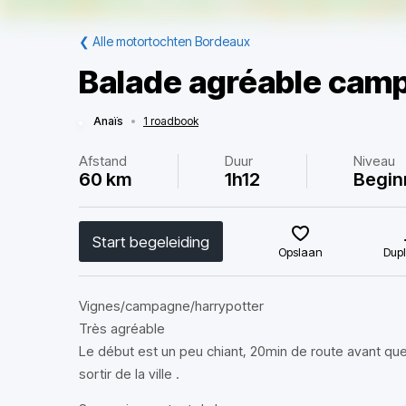
❮
Alle motortochten Bordeaux
Balade agréable camp
Anaïs
•
1 roadbook
Afstand
Duur
Niveau
60 km
1h12
Begin
Start begeleiding
Opslaan
Dupl
Vignes/campagne/harrypotter
Très agréable
Le début est un peu chiant, 20min de route avant que 
sortir de la ville .