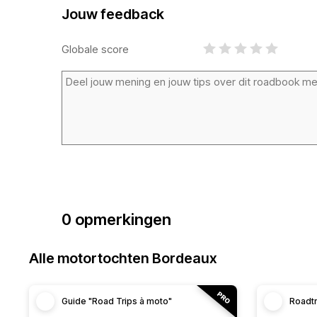
Jouw feedback
Globale score
0 opmerkingen
Alle motortochten Bordeaux
Guide "Road Trips à moto"
Roadt