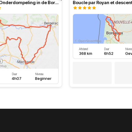
RT n°84 - Onderdompeling in de Bordeaux
Afstand
Duur
Nive
368 km
6h52
Gev
Duur
Niveau
4h07
Beginner