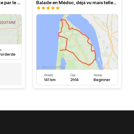
Boucle par Royan et descente par le Médoc
Balade en Médoc, déjà vu mais tellement agréable
au
orderde
Afstand
Duur
Niveau
141 km
2h14
Beginner