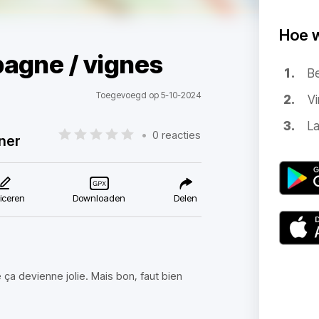
Hoe 
agne / vignes
B
Toegevoegd op 5-10-2024
Vi
La
•
0 reacties
ner
iceren
Downloaden
Delen
ça devienne jolie. Mais bon, faut bien