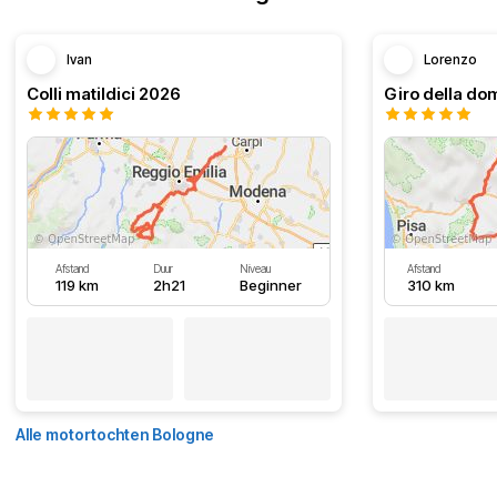
Ivan
Lorenzo
Colli matildici 2026
Afstand
Duur
Niveau
Afstand
119 km
2h21
Beginner
310 km
Alle motortochten Bologne