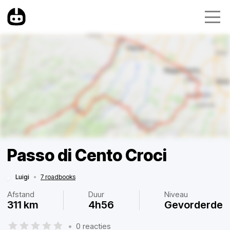
Passo di Cento Croci
Luigi
•
7 roadbooks
Afstand
Duur
Niveau
311 km
4h56
Gevorderde
•
0 reacties