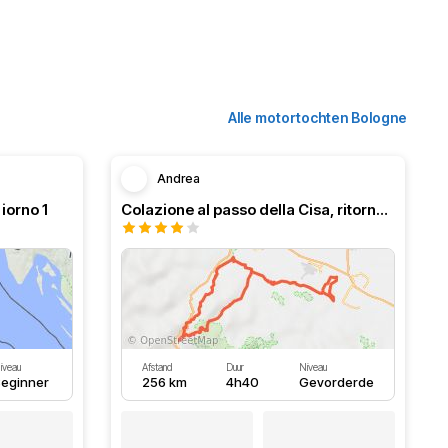
Alle motortochten Bologne
Andrea
iorno 1
Colazione al passo della Cisa, ritorno per passo del Cirone.
iveau
Afstand
Duur
Niveau
Beginner
256 km
4h40
Gevorderde