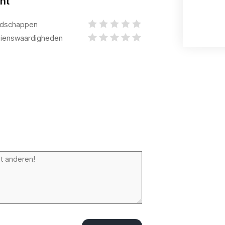
ht
dschappen
ienswaardigheden