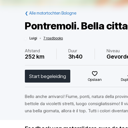
❮
Alle motortochten Bologne
Pontremoli. Bella citt
Luigi
•
7 roadbooks
Afstand
Duur
Niveau
252 km
3h40
Gevord
Start begeleiding
Opslaan
Dupl
Bello anche arrivarci! Fiume, ponti, natura della provin
bettole da vicoletti stretti, luogo consigliatissimo! Il 
una bella giornata, allora è il top. Tutti i colori diventano