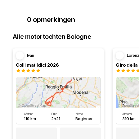
0 opmerkingen
Alle motortochten Bologne
Ivan
Loren
Colli matildici 2026
Afstand
Duur
Niveau
Afstand
119 km
2h21
Beginner
310 km