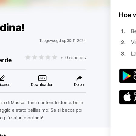
Hoe 
adina!
B
Toegevoegd op 30-11-2024
Vi
La
•
0 reacties
erde
iceren
Downloaden
Delen
cia di Massa! Tanti contenuti storici, belle
viaggio è stato bellissimo! Se si becca poi
 più saturi e brillanti!