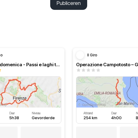
Publiceren
zo
Il Giro
Giro della domenica - Passi e laghi tosco emiliani
Operazione Campotosto – G
Duur
Niveau
Afstand
Duur
N
5h38
Gevorderde
254 km
4h00