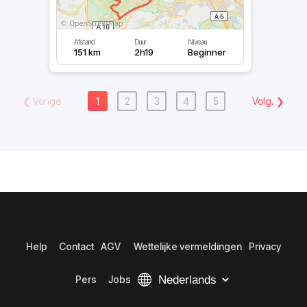
Afstand
Duur
Niveau
151 km
2h19
Beginner
❮
Vorige
1
2
3
4
5
Volg.
❯
Help
Contact
AGV
Wettelijke vermeldingen
Privacy
Pers
Jobs