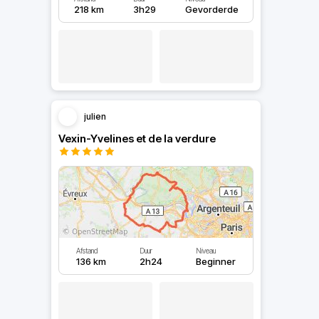
218 km
3h29
Gevorderde
julien
Vexin-Yvelines et de la verdure
Afstand
Duur
Niveau
136 km
2h24
Beginner