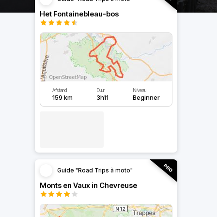
Het Fontainebleau-bos
Afstand
Duur
Niveau
159 km
3h11
Beginner
Guide "Road Trips à moto"
Monts en Vaux in Chevreuse