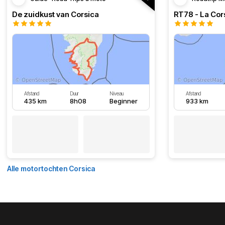
De zuidkust van Corsica
RT78 - La Cor
Afstand
Duur
Niveau
Afstand
435 km
8h08
Beginner
933 km
Alle motortochten Corsica