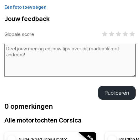
Een foto toevoegen
Jouw feedback
Globale score
Publiceren
0 opmerkingen
Alle motortochten Corsica
Guide "Road Trips à moto"
Roadtrip M