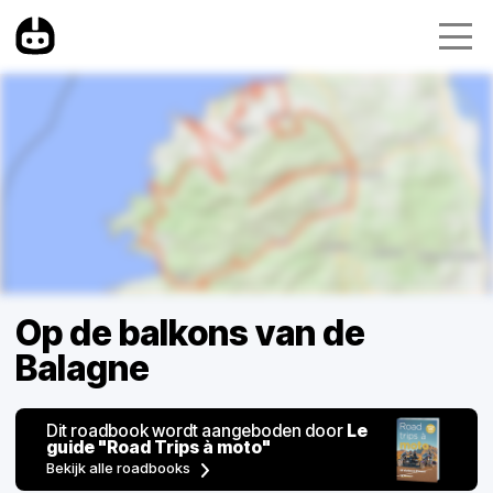
Op de balkons van de
Balagne
Dit roadbook wordt aangeboden door
Le
guide "Road Trips à moto"
Bekijk alle roadbooks