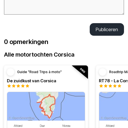
Publiceren
0 opmerkingen
Alle motortochten Corsica
Guide "Road Trips à moto"
Roadtrip M
De zuidkust van Corsica
RT78 - La Cor
Afstand
Duur
Niveau
Afstand