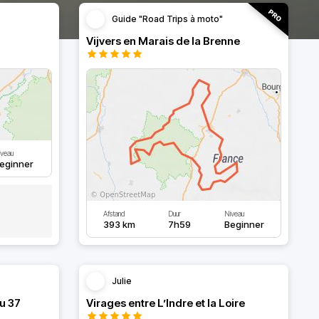
Guide "Road Trips à moto"
Vijvers en Marais de la Brenne
iveau
eginner
Afstand
Duur
Niveau
393 km
7h59
Beginner
Julie
u 37
Virages entre L’Indre et la Loire