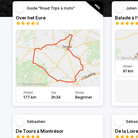
Guide "Road Trips à moto"
Julien
Over het Eure
Balade à l
Afstand
61 km
Afstand
Duur
Niveau
177 km
3h34
Beginner
Sébastien
Sébas
De Tours à Montrésor
De la Loire