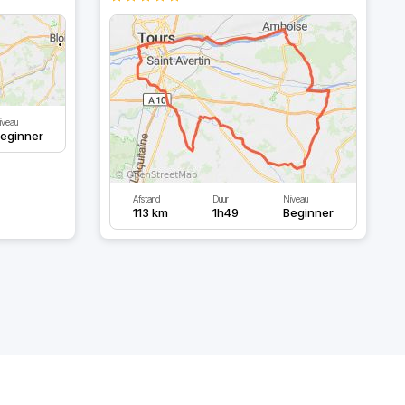
iveau
eginner
Afstand
Duur
Niveau
113 km
1h49
Beginner