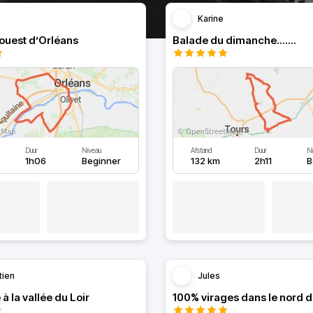
Karine
’ouest d’Orléans
Balade du dimanche.......
Duur
Niveau
Afstand
Duur
N
1h06
Beginner
132 km
2h11
B
tien
Jules
 à la vallée du Loir
100% virages dans le nord d