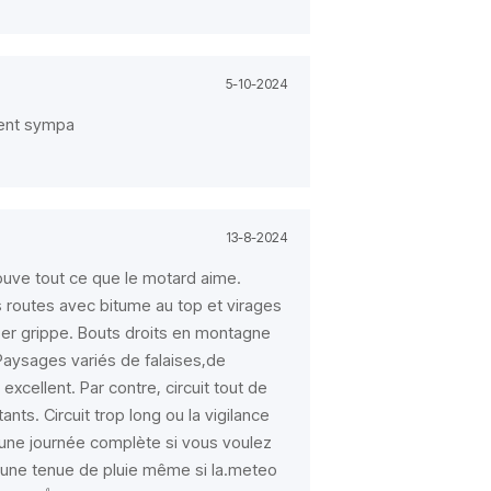
5-10-2024
iment sympa
13-8-2024
rouve tout ce que le motard aime.
s routes avec bitume au top et virages
per grippe. Bouts droits en montagne
. Paysages variés de falaises,de
excellent. Par contre, circuit tout de
ts. Circuit trop long ou la vigilance
r une journée complète si vous voulez
ir une tenue de pluie même si la.meteo