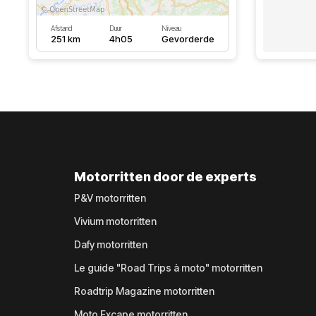
Afstand
Duur
Niveau
251 km
4h05
Gevorderde
Motorritten door de experts
P&V motorritten
Vivium motorritten
Dafy motorritten
Le guide "Road Trips à moto" motorritten
Roadtrip Magazine motorritten
Moto Excape motorritten