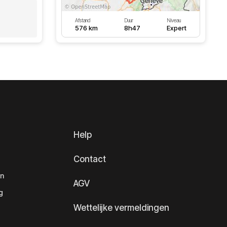
Afstand
Duur
Niveau
576 km
8h47
Expert
Help
Contact
en
AGV
g
Wettelijke vermeldingen