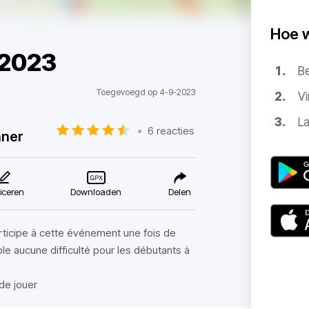
Hoe 
 2023
B
Toegevoegd op 4-9-2023
Vi
La
•
6 reacties
nner
iceren
Downloaden
Delen
participe à cette événement une fois de
le aucune difficulté pour les débutants à
de jouer