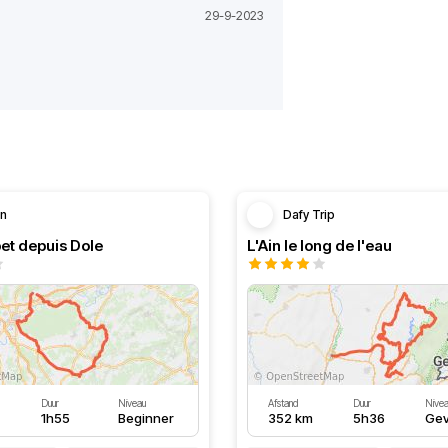
29-9-2023
in
Dafy Trip
et depuis Dole
L'Ain le long de l'eau
Duur
Niveau
Afstand
Duur
Nive
1h55
Beginner
352 km
5h36
Gev