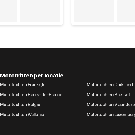
Motorritten per locatie
Motortochten Frankrijk
Motortochten Duitsland
Motortochten Hauts-de-France
Motortochten Brussel
Motortochten België
Motortochten Vlaander
Motortochten Wallonië
Motortochten Luxembur