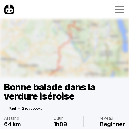
Bonne balade dans la
verdure iséroise
Paul
•
2 roadbooks
Afstand
Duur
Niveau
64 km
1h09
Beginner