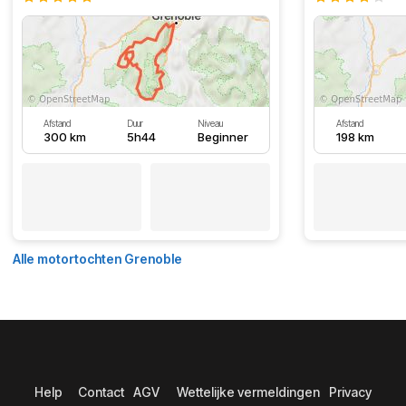
Afstand
Duur
Niveau
Afstand
300 km
5h44
Beginner
198 km
Alle motortochten Grenoble
Help
Contact
AGV
Wettelijke vermeldingen
Privacy