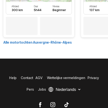
Afstand
Duur
Niveau
Afstand
300 km
5h44
Beginner
137 km
Alle motortochten Auvergne-Rhône-Alpes
Help
Contact
AGV
Wettelijke vermeldingen
Privacy
Pers
Jobs