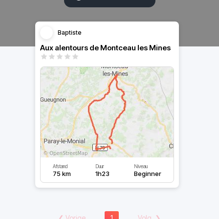
Baptiste
Aux alentours de Montceau les Mines
Afstand
Duur
Niveau
75 km
1h23
Beginner
❮
Vorige
1
Volg.
❯