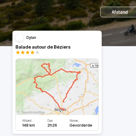
Afstand
Dylan
Balade autour de Béziers
Afstand
Duur
Niveau
148 km
2h26
Gevorderde