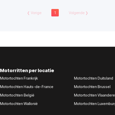
❮
Vorige
1
Volgende
❯
Motorritten per locatie
Motortochten Frankrijk
Motortochten Duitsland
Motortochten Hauts-de-France
Motortochten Brussel
Motortochten België
Motortochten Vlaander
Motortochten Wallonië
Motortochten Luxembur