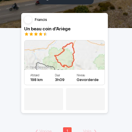
Francis
Un beau coin d'Ariège
Afstand
Duur
Niveau
198 km
3h09
Gevorderde
❮
Vorige
1
Volg.
❯