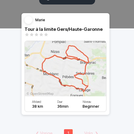
Marie
Tour à la limite Gers/Haute-Garonne
Afstand
Duur
Niveau
38 km
36min
Beginner
❮
Vorige
1
Volg.
❯