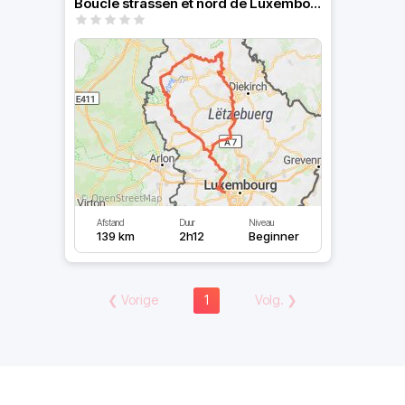
Boucle strassen et nord de Luxembourg
Afstand
Duur
Niveau
139 km
2h12
Beginner
❮
Vorige
1
Volg.
❯