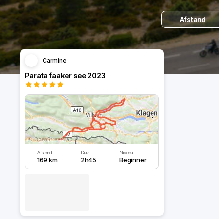
Afstand
Carmine
Parata faaker see 2023
Afstand
Duur
Niveau
169 km
2h45
Beginner