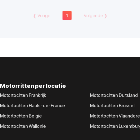
❮
Vorige
1
Volgende
❯
Motorritten per locatie
Motortochten Frankrijk
Motortochten Duitsland
Motortochten Hauts-de-France
Motortochten Brussel
Motortochten België
Motortochten Vlaander
Motortochten Wallonië
Motortochten Luxembur