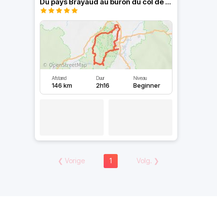
Du pays Brayaud au buron du col de la Croix Morand
Afstand
Duur
Niveau
146 km
2h16
Beginner
❮
Vorige
1
Volg.
❯