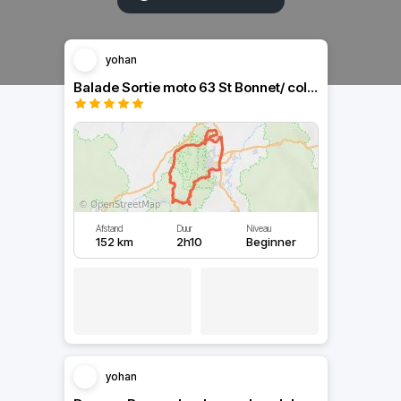
yohan
Balade Sortie moto 63 St Bonnet/ col de la Croix Morand
Afstand
Duur
Niveau
152 km
2h10
Beginner
yohan