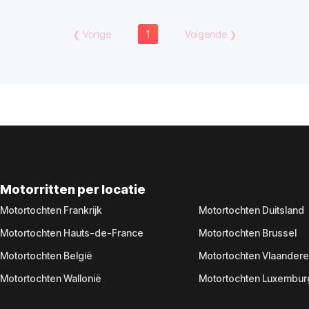
❮
Vorige
1
Volgende
❯
Motorritten per locatie
Motortochten Frankrijk
Motortochten Duitsland
Motortochten Hauts-de-France
Motortochten Brussel
Motortochten België
Motortochten Vlaander
Motortochten Wallonië
Motortochten Luxembur