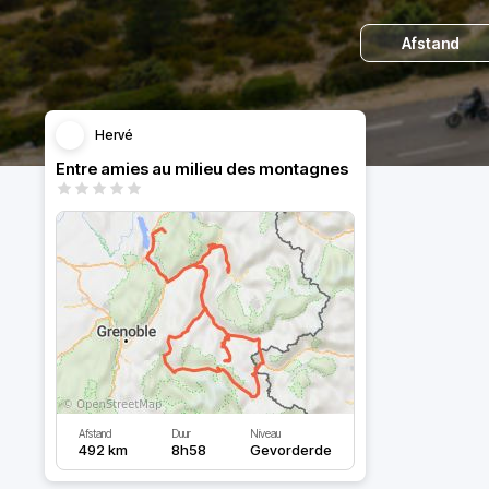
Afstand
Hervé
Entre amies au milieu des montagnes
Afstand
Duur
Niveau
492 km
8h58
Gevorderde