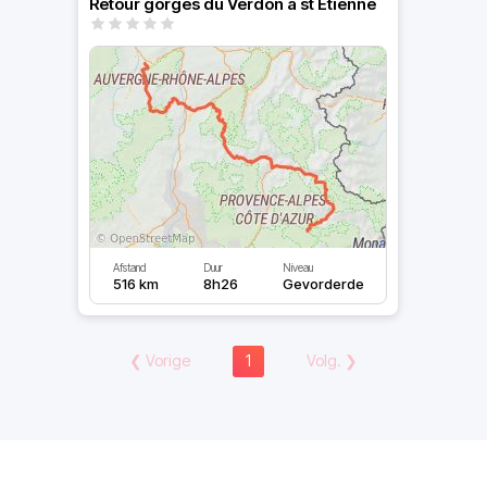
Retour gorges du Verdon a st Etienne
Afstand
Duur
Niveau
516 km
8h26
Gevorderde
❮
Vorige
1
Volg.
❯