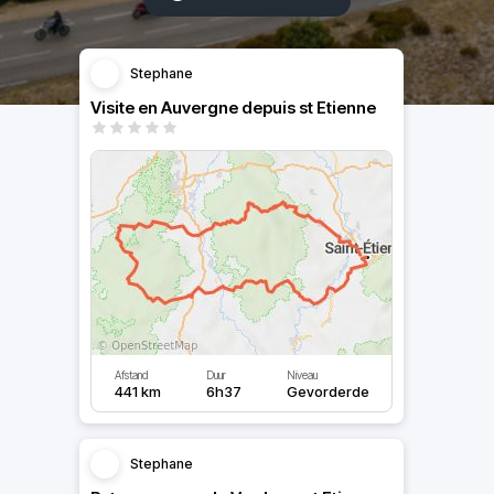
Stephane
Visite en Auvergne depuis st Etienne
Afstand
Duur
Niveau
441 km
6h37
Gevorderde
Stephane