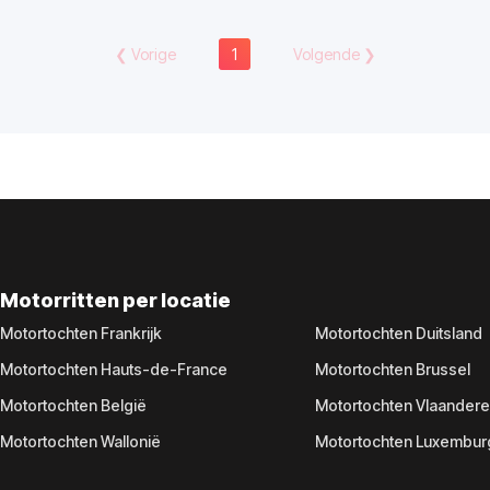
❮
Vorige
1
Volgende
❯
Motorritten per locatie
Motortochten Frankrijk
Motortochten Duitsland
Motortochten Hauts-de-France
Motortochten Brussel
Motortochten België
Motortochten Vlaander
Motortochten Wallonië
Motortochten Luxembur