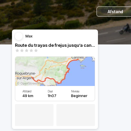
Afstand
Max
Route du trayas de frejus jusqu’a canne
Afstand
Duur
Niveau
49 km
1h07
Beginner