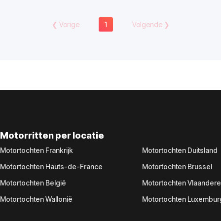
❮
Vorige
1
Volgende
❯
Motorritten per locatie
Motortochten Frankrijk
Motortochten Duitsland
Motortochten Hauts-de-France
Motortochten Brussel
Motortochten België
Motortochten Vlaander
Motortochten Wallonië
Motortochten Luxembur