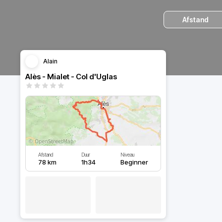
Afstand
Alain
Alès - Mialet - Col d'Uglas
Afstand
Duur
Niveau
78 km
1h34
Beginner