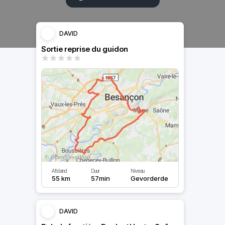
DAVID
Sortie reprise du guidon
Afstand
Duur
Niveau
55 km
57min
Gevorderde
DAVID