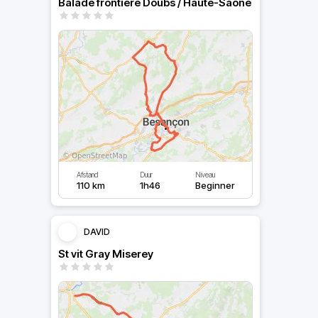
Balade frontière Doubs / Haute-Saône
Afstand
Duur
Niveau
110 km
1h46
Beginner
DAVID
St vit Gray Miserey