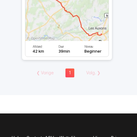
Afstand
Duur
Niveau
42 km
39min
Beginner
❮
Vorige
1
Volg.
❯