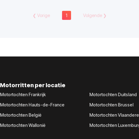
❮
Vorige
1
Volgende
❯
Motorritten per locatie
Motortochten Frankrijk
Motortochten Duitsland
Motortochten Hauts-de-France
Motortochten Brussel
Motortochten België
Motortochten Vlaander
Motortochten Wallonië
Motortochten Luxembur