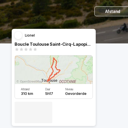
Afstand
Lionel
Boucle Toulouse Saint-Cirq-Lapopie, 5h30
Afstand
Duur
Niveau
310 km
5h17
Gevorderde