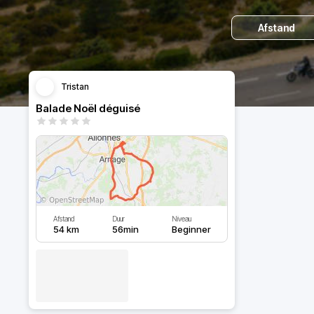
Afstand
Tristan
Balade Noël déguisé
Afstand
Duur
Niveau
54 km
56min
Beginner