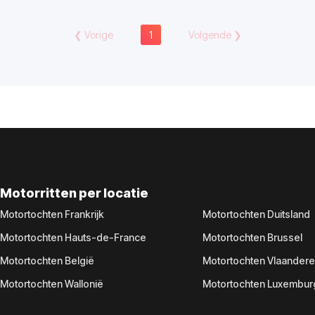
❮
Vorige
1
Volgende
❯
Motorritten per locatie
Motortochten Frankrijk
Motortochten Duitsland
Motortochten Hauts-de-France
Motortochten Brussel
Motortochten België
Motortochten Vlaander
Motortochten Wallonië
Motortochten Luxembur