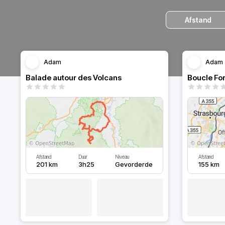
Afstand
Adam
Adam
Balade autour des Volcans
Afstand
Duur
Niveau
Afstand
201 km
3h25
Gevorderde
155 km