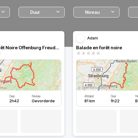
Duur
Niveau
Adam
Boucle Forêt Noire Offenburg Freudenstadt
Balade en forêt noire
Duur
Niveau
Afstand
Duur
Ni
2h42
Gevorderde
81 km
1h22
B