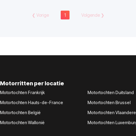
❮
Vorige
1
Volgende
❯
Motorritten per locatie
Motortochten Frankrijk
Motortochten Duitsland
Motortochten Hauts-de-France
Motortochten Brussel
Motortochten België
Motortochten Vlaander
Motortochten Wallonië
Motortochten Luxembur