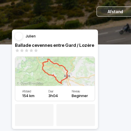
Afstand
Julien
Ballade cevennes entre Gard / Lozère
Afstand
Duur
Niveau
154 km
3h04
Beginner