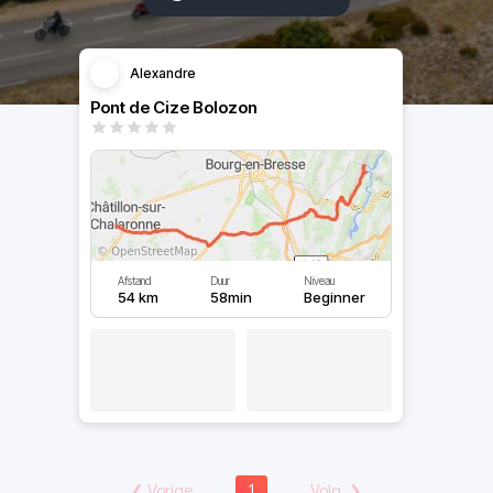
Alexandre
Pont de Cize Bolozon
Afstand
Duur
Niveau
54 km
58min
Beginner
❮
Vorige
1
Volg.
❯